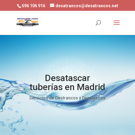
696 106 916
desatrancos@desatrancos.net
Desatascar
tuberías en Madrid
Servicios de Destrancos y Desatascos