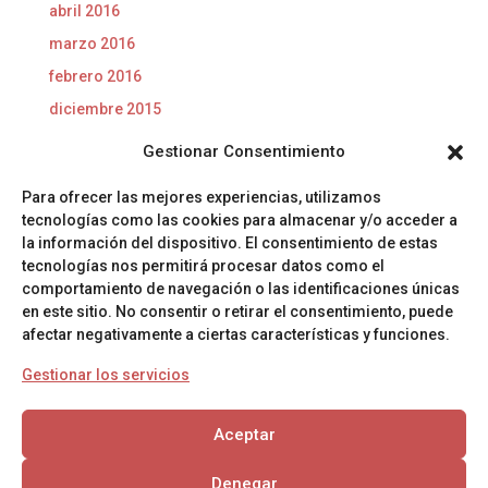
abril 2016
marzo 2016
febrero 2016
diciembre 2015
noviembre 2015
Gestionar Consentimiento
octubre 2015
Para ofrecer las mejores experiencias, utilizamos
septiembre 2015
tecnologías como las cookies para almacenar y/o acceder a
agosto 2015
la información del dispositivo. El consentimiento de estas
tecnologías nos permitirá procesar datos como el
comportamiento de navegación o las identificaciones únicas
Categorías
en este sitio. No consentir o retirar el consentimiento, puede
Productos para limpiar tuberías
afectar negativamente a ciertas características y funciones.
Tuberías
Gestionar los servicios
Aceptar
Política de Privacidad
Política de cookies
Denegar