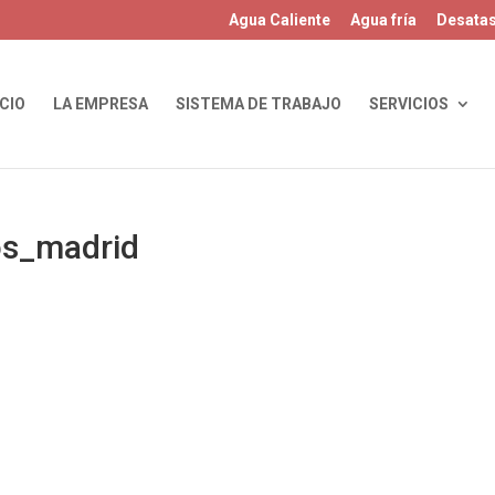
Agua Caliente
Agua fría
Desata
ICIO
LA EMPRESA
SISTEMA DE TRABAJO
SERVICIOS
os_madrid