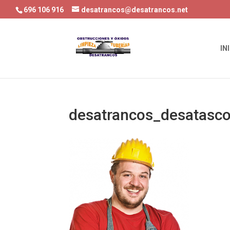
696 106 916
desatrancos@desatrancos.net
IN
desatrancos_desatasc